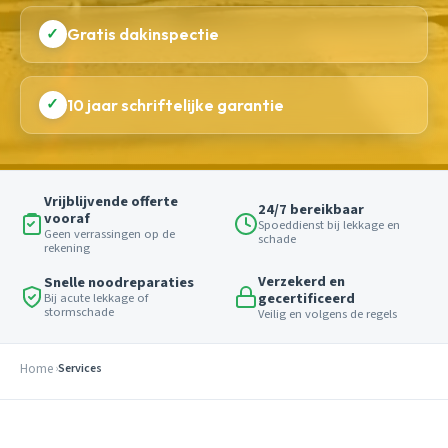
✓
Gratis dakinspectie
✓
10 jaar schriftelijke garantie
Vrijblijvende offerte
24/7 bereikbaar
vooraf
Spoeddienst bij lekkage en
Geen verrassingen op de
schade
rekening
Verzekerd en
Snelle noodreparaties
gecertificeerd
Bij acute lekkage of
stormschade
Veilig en volgens de regels
Home
Services