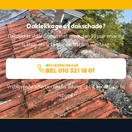
Daklekkage of dakschade?
Dakdekker Vlaardingen met meer dan 30 jaar ervaring
is klaar om u te helpen. Bel ons vandaag.
NU BEREIKBAAR
BEL 010 321 18 01
Vrijblijvende offerte · Gratis advies · 24/7 bereikbaar bij
spoed