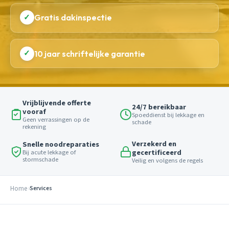
✓
Gratis dakinspectie
✓
10 jaar schriftelijke garantie
Vrijblijvende offerte
24/7 bereikbaar
vooraf
Spoeddienst bij lekkage en
Geen verrassingen op de
schade
rekening
Verzekerd en
Snelle noodreparaties
gecertificeerd
Bij acute lekkage of
stormschade
Veilig en volgens de regels
Home
Services