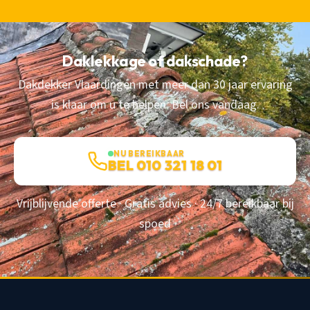
Daklekkage of dakschade?
Dakdekker Vlaardingen met meer dan 30 jaar ervaring
is klaar om u te helpen. Bel ons vandaag.
NU BEREIKBAAR
BEL 010 321 18 01
Vrijblijvende offerte · Gratis advies · 24/7 bereikbaar bij
spoed