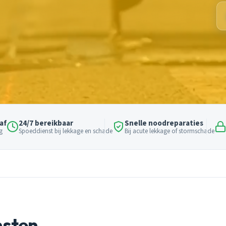
af
24/7 bereikbaar
Snelle noodreparaties
g
Spoeddienst bij lekkage en schade
Bij acute lekkage of stormschade
nsten