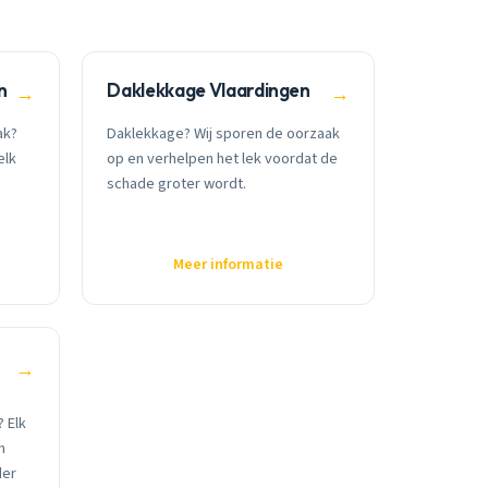
n
Daklekkage Vlaardingen
→
→
ak?
Daklekkage? Wij sporen de oorzaak
elk
op en verhelpen het lek voordat de
schade groter wordt.
Meer informatie
→
 Elk
n
der