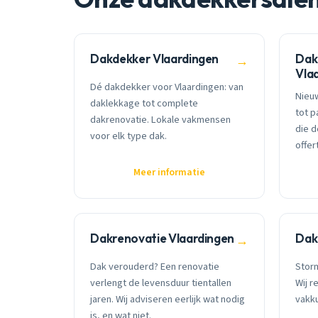
Dakdekker Vlaardingen
Dak
→
Vla
Dé dakdekker voor Vlaardingen: van
Nieu
daklekkage tot complete
tot p
dakrenovatie. Lokale vakmensen
die 
voor elk type dak.
offer
Meer informatie
Dakrenovatie Vlaardingen
Dak
→
Dak verouderd? Een renovatie
Stor
verlengt de levensduur tientallen
Wij r
jaren. Wij adviseren eerlijk wat nodig
vakku
is, en wat niet.