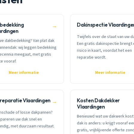
bedekking
Dakinspectie Vlaardinge
→
ardingen
Twijfels over de staat van uw d
we dakbedekking? Van plat dak
Een gratis dakinspectie brengt 
annendak: wij leggen bedekking
risico in kaart, voordat het een
decennia meegaat, met gratis
reparatie wordt.
te vooraf.
Meer informatie
Meer informatie
reparatie Vlaardingen
Kosten Dakdekker
→
Vlaardingen
mschade of losse dakpannen?
Benieuwd wat uw dakwerk kost?
epareren uw dak snel en
dak is anders: u krijgt vooraf ee
ndig, met duurzaam resultaat.
gratis, vrijblijvende offerte zon