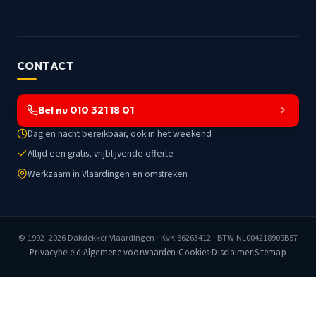
CONTACT
Bel nu 010 321 18 01
Dag en nacht bereikbaar, ook in het weekend
Altijd een gratis, vrijblijvende offerte
Werkzaam in Vlaardingen en omstreken
© 1992–2026
Dakdekker Vlaardingen
· KvK 86263412 · BTW NL004218909B57
Privacybeleid
·
Algemene voorwaarden
·
Cookies
·
Disclaimer
·
Sitemap