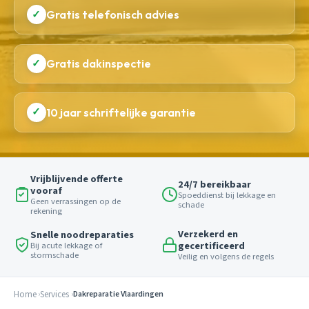
✓
Gratis telefonisch advies
✓
Gratis dakinspectie
✓
10 jaar schriftelijke garantie
Vrijblijvende offerte
24/7 bereikbaar
vooraf
Spoeddienst bij lekkage en
Geen verrassingen op de
schade
rekening
Verzekerd en
Snelle noodreparaties
gecertificeerd
Bij acute lekkage of
stormschade
Veilig en volgens de regels
Home
Services
Dakreparatie Vlaardingen