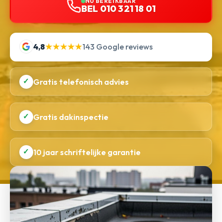
NU BEREIKBAAR
BEL 010 321 18 01
4,8
★★★★★
143 Google reviews
✓
Gratis telefonisch advies
✓
Gratis dakinspectie
✓
10 jaar schriftelijke garantie