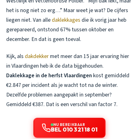
Westwijk en Vettenoordse Polder. “Mijn dak lekt, maar
het is nog niet zo erg…” Maar weet je wat? De cijfers
liegen niet. Van alle
daklekkages
die ik vorig jaar heb
gerepareerd, ontstond 67% tussen oktober en
december. En dat is geen toeval.
Kijk, als
dakdekker
met meer dan 15 jaar ervaring hier
in Vlaardingen heb ik de data bijgehouden.
Daklekkage in de herfst Vlaardingen
kost gemiddeld
€2.847 per incident als je wacht tot na de winter.
Dezelfde problemen aangepakt in september?
Gemiddeld €387. Dat is een verschil van factor 7.
NU BEREIKBAAR
BEL 010 321 18 01