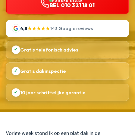
NU BEREIKBAAR
BEL 010 321 18 01
4,8
★★★★★
143 Google reviews
✓
Gratis telefonisch advies
✓
Gratis dakinspectie
✓
10 jaar schriftelijke garantie
Vorige week stond ik op een plat dak in de