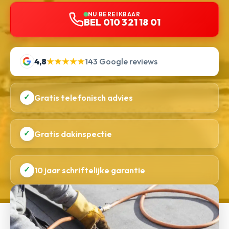
NU BEREIKBAAR
BEL 010 321 18 01
4,8
★★★★★
143 Google reviews
✓
Gratis telefonisch advies
✓
Gratis dakinspectie
✓
10 jaar schriftelijke garantie