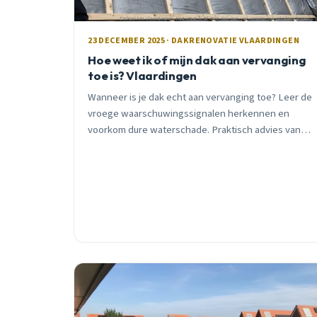
23 DECEMBER 2025 · DAKRENOVATIE VLAARDINGEN
Hoe weet ik of mijn dak aan vervanging
toe is? Vlaardingen
Wanneer is je dak echt aan vervanging toe? Leer de
vroege waarschuwingssignalen herkennen en
voorkom dure waterschade. Praktisch advies van
een Vlaardingse dakdekker met 15+ jaar ervaring.