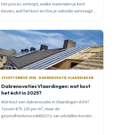
het proces verloopt, welke materialen je kunt
kiezen, wat het kost en hoe je subsidie aanvraagt.
Praktisch advies van een lokale vakman.
23 SEPTEMBER 2025 · DAKRENOVATIE VLAARDINGEN
Dakrenovaties Vlaardingen: wat kost
het écht in 2025?
Wat kost een dakrenovatie in Vlaardingen écht?
Tussen €75-135 per m², maar de
gezondheidsrisico&#8217;s van uitstellen kosten
veel meer. Ontdek alle kostenfactoren en
subsidiemogelijkheden.