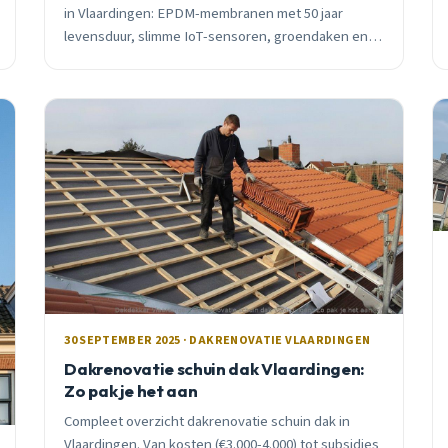
in Vlaardingen: EPDM-membranen met 50 jaar
levensduur, slimme IoT-sensoren, groendaken en
subsidies tot €80 per m². Praktisch advies van een
lokale vakman.
30 SEPTEMBER 2025 · DAKRENOVATIE VLAARDINGEN
Dakrenovatie schuin dak Vlaardingen:
Zo pak je het aan
Compleet overzicht dakrenovatie schuin dak in
Vlaardingen. Van kosten (€3.000-4.000) tot subsidies