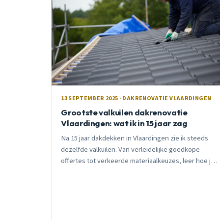
13 SEPTEMBER 2025 · DAKRENOVATIE VLAARDINGEN
Grootste valkuilen dakrenovatie
Vlaardingen: wat ik in 15 jaar zag
Na 15 jaar dakdekken in Vlaardingen zie ik steeds
dezelfde valkuilen. Van verleidelijke goedkope
offertes tot verkeerde materiaalkeuzes, leer hoe je
deze kostbare fouten voorkomt.