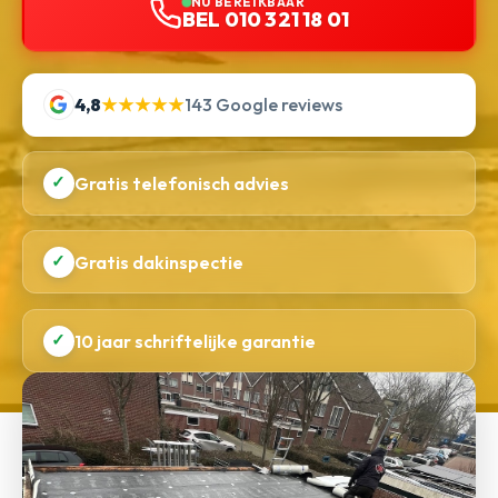
NU BEREIKBAAR
BEL 010 321 18 01
4,8
★★★★★
143 Google reviews
✓
Gratis telefonisch advies
✓
Gratis dakinspectie
✓
10 jaar schriftelijke garantie